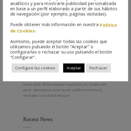
analíticos y para mostrarle publicidad personalizada
en base a un perfil elaborado a partir de sus hábitos
de navegación (por ejemplo, páginas visitadas).
Puede obtener más información en nuestra
Política
.
de Cookies
Asimismo, puede aceptar todas las cookies que
utilizamos pulsando el botón “Aceptar” o
configurarlas o rechazar su uso pulsando el botón
“Configurar”.
Configure las cookies
Aceptar
Rechazar
Omnis iste natus error sit voluptatem acc
usan tium doloremque laudantium, totam em
aper iameaque ipsa quae abillo inventore.
veritatis ium doloremque
Recent News