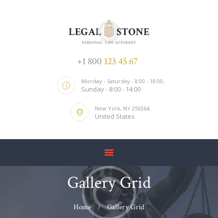
INICIO
+1 800
123 45 67
NOSOTROS
Monday - Saturday - 8:00 - 18:00,
SERVICIOS
Sunday - 8:00 - 14:00
TALENTO
New York, NY 256364,
United States
ACTUALIDAD
CONTACTAR
CA
EN
Gallery Grid
Home
Gallery Grid