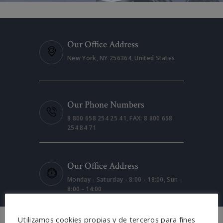
Our Office Address
New York, NY 256364, United States
Our Phone Numbers
8 800 658 254 25 41, FAX: 8 800 658
254 84 71
Our Office Address
Monday - Saturday - 8:00 - 18:00, Sun -
8:00 - 14:00
Utilizamos cookies propias y de terceros para fines